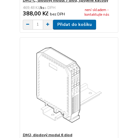
DM1-C, diodový modul 7 diod, spojené katody
469,48 Kč
/
ks
není skladem -
388,00 Kč
bez DPH
kontaktujte nás
Přidat do košíku
DM2, diodový modul 6 diod