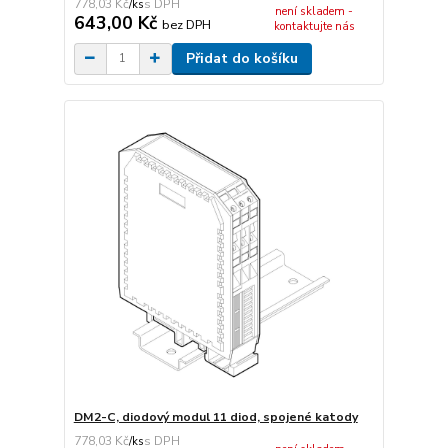
778,03 Kč
/
ks
není skladem -
643,00 Kč
bez DPH
kontaktujte nás
Přidat do košíku
DM2-C, diodový modul 11 diod, spojené katody
778,03 Kč
/
ks