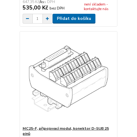
647,35 Kč
/
ks
není skladem -
535,00 Kč
bez DPH
kontaktujte nás
Přidat do košíku
MC25-F, připojovací modul, konektor D-SUB 25
pinů