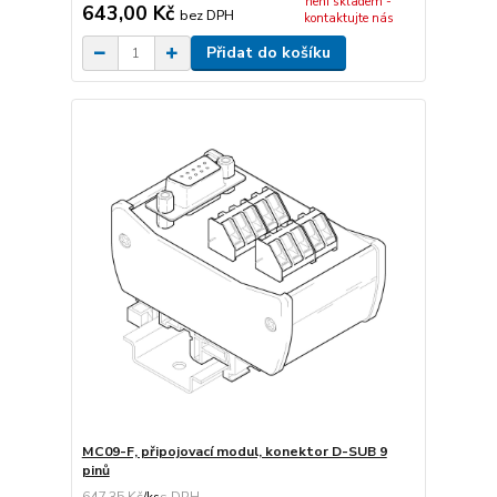
není skladem -
643,00 Kč
bez DPH
kontaktujte nás
Přidat do košíku
MC09-F, připojovací modul, konektor D-SUB 9
pinů
647,35 Kč