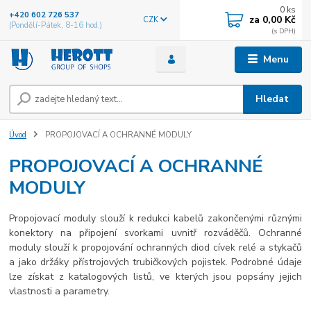
0
ks
+420 602 726 537
za
0,00 Kč
CZK
(Pondělí-Pátek, 8-16 hod.)
Menu
Hledat
Úvod
PROPOJOVACÍ A OCHRANNÉ MODULY
PROPOJOVACÍ A OCHRANNÉ
MODULY
Propojovací moduly slouží k redukci kabelů zakončenými různými
konektory na připojení svorkami uvnitř rozváděčů. Ochranné
moduly slouží k propojování ochranných diod cívek relé a stykačů
a jako držáky přístrojových trubičkových pojistek. Podrobné údaje
lze získat z katalogových listů, ve kterých jsou popsány jejich
vlastnosti a parametry.