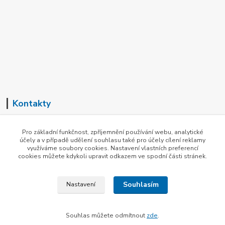
Kontakty
+420 602 726 537
Pro základní funkčnost, zpříjemnění používání webu, analytické
(Pondělí-Pátek, 8-16 hod.)
účely a v případě udělení souhlasu také pro účely cílení reklamy
využíváme soubory cookies. Nastavení vlastních preferencí
info@herott.cz
cookies můžete kdykoli upravit odkazem ve spodní části stránek.
Souhlasím
Nastavení
© 2012 - 2026 herott.cz - všechna práva vyhrazena
Souhlas můžete odmítnout
zde
.
Vytvořeno na
Eshop-rychle.cz