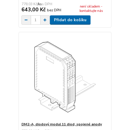
778,03 Kč
/
ks
není skladem -
643,00 Kč
bez DPH
kontaktujte nás
Přidat do košíku
DM2-A, diodový modul 11 diod, spojené anody