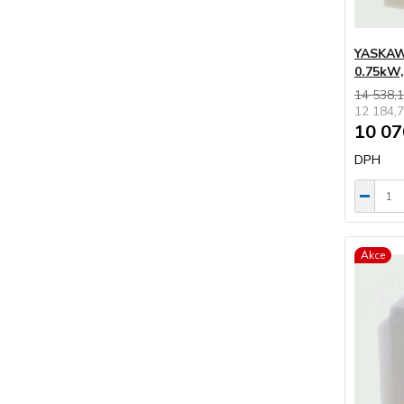
YASKAWA
0.75kW
14 538,1
12 184,7
10 07
DPH
Akce