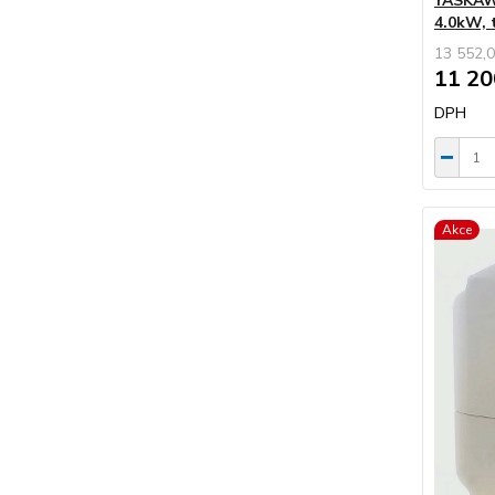
YASKAWA
4.0kW,
13 552,0
11 20
DPH
Akce