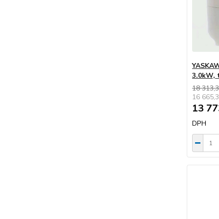
YASKAWA
3.0kW,
18 313,3
16 665,3
13 77
DPH