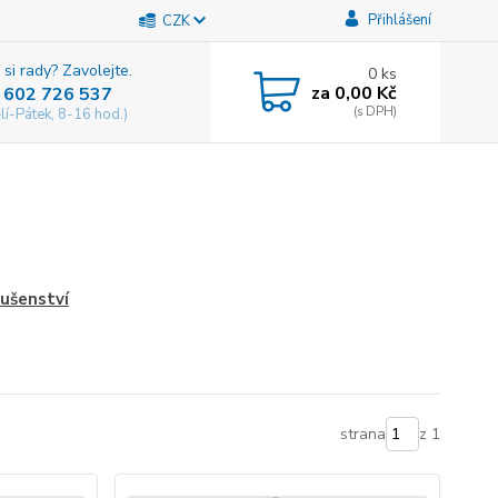
Přihlášení
CZK
 si rady? Zavolejte.
0
ks
za
0,00 Kč
 602 726 537
lí-Pátek, 8-16 hod.)
lušenství
strana
z 1