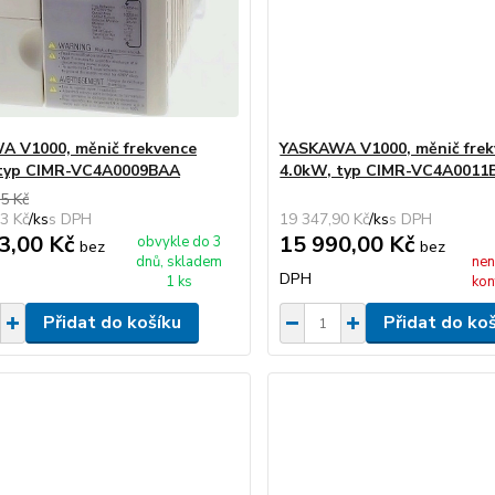
 V1000, měnič frekvence
YASKAWA V1000, měnič frek
 typ CIMR-VC4A0009BAA
4.0kW, typ CIMR-VC4A0011
5 Kč
3 Kč
/
ks
19 347,90 Kč
/
ks
3,00 Kč
15 990,00 Kč
obvykle do 3
bez
bez
dnů, skladem
nen
DPH
1 ks
kon
Přidat do košíku
Přidat do ko