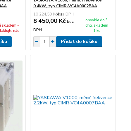
vence
YASKAWA V1000, měnič frekvence
BAA
0.4kW, typ CIMR-VC4A0002BAA
10 224,50 Kč
/
ks
8 450,00 Kč
obvykle do 3
bez
í skladem -
dnů, skladem
DPH
taktujte nás
1 ks
šíku
Přidat do košíku