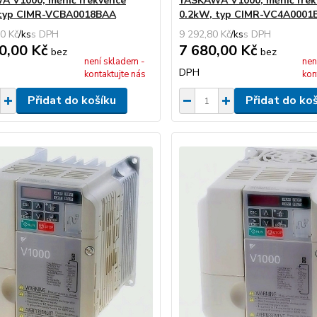
 V1000, měnič frekvence
YASKAWA V1000, měnič frek
 typ CIMR-VCBA0018BAA
0.2kW, typ CIMR-VC4A0001
0 Kč
/
ks
9 292,80 Kč
/
ks
0,00 Kč
7 680,00 Kč
bez
bez
není skladem -
nen
DPH
kontaktujte nás
kon
Přidat do košíku
Přidat do ko