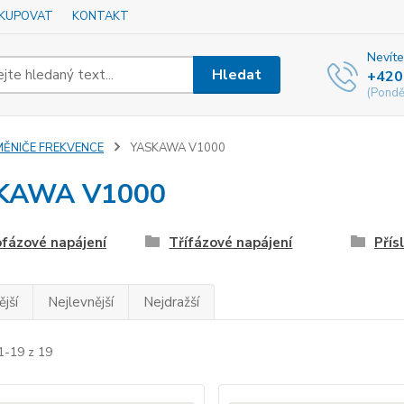
AKUPOVAT
KONTAKT
Nevíte
Hledat
+420
(Pondě
MĚNIČE FREKVENCE
YASKAWA V1000
KAWA V1000
fázové napájení
Třífázové napájení
Přís
jší
Nejlevnější
Nejdražší
1-19 z 19