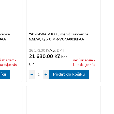
vence
YASKAWA V1000, měnič frekvence
BAA
5.5kW, typ CIMR-VC4A0018FAA
26 172,30 Kč
/
ks
21 630,00 Kč
bez
í skladem -
není skladem -
DPH
taktujte nás
kontaktujte nás
šíku
Přidat do košíku