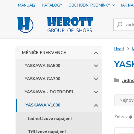
MANUÁLY
KATALOGY
OBCHODNÍ PODMÍNKY
JAK N
Úvod
MĚNIČE FREKVENCE
YAS
YASKAWA GA500
YASKAWA GA700
Jedno
YASKAWA - DOPRODEJ
Nejnově
YASKAWA V1000
Zobrazuji 
Jednofázové napájení
Třífázové napájení