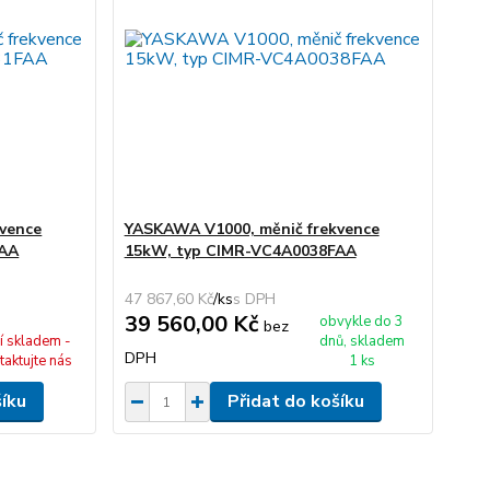
vence
YASKAWA V1000, měnič frekvence
FAA
15kW, typ CIMR-VC4A0038FAA
47 867,60 Kč
/
ks
39 560,00 Kč
obvykle do 3
bez
í skladem -
dnů, skladem
DPH
taktujte nás
1 ks
šíku
Přidat do košíku