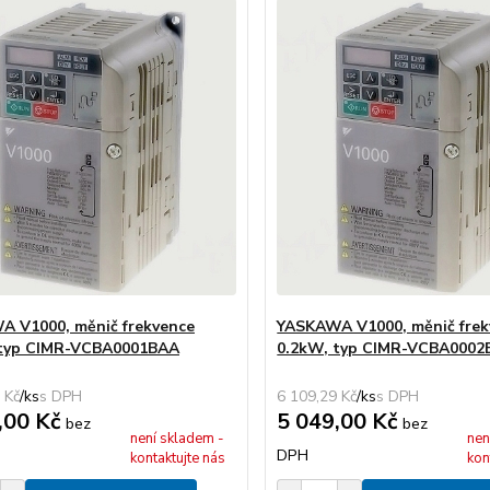
 V1000, měnič frekvence
YASKAWA V1000, měnič frek
 typ CIMR-VCBA0001BAA
0.2kW, typ CIMR-VCBA0002
 Kč
/
ks
6 109,29 Kč
/
ks
,00 Kč
5 049,00 Kč
bez
bez
není skladem -
nen
DPH
kontaktujte nás
kon