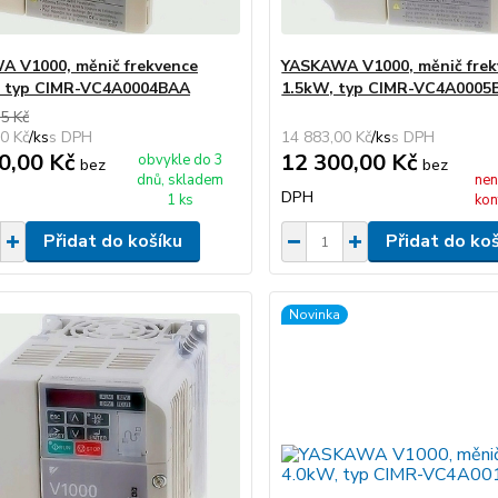
 V1000, měnič frekvence
YASKAWA V1000, měnič frek
, typ CIMR-VC4A0004BAA
1.5kW, typ CIMR-VC4A0005
5 Kč
0 Kč
/
ks
14 883,00 Kč
/
ks
0,00 Kč
12 300,00 Kč
obvykle do 3
bez
bez
dnů, skladem
nen
DPH
1 ks
kon
Přidat do košíku
Přidat do ko
Novinka