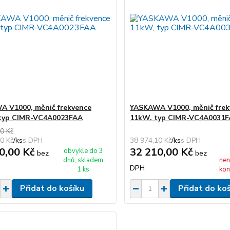
 V1000, měnič frekvence
YASKAWA V1000, měnič frek
 typ CIMR-VC4A0023FAA
11kW, typ CIMR-VC4A0031
0 Kč
0 Kč
/
ks
38 974,10 Kč
/
ks
0,00 Kč
32 210,00 Kč
obvykle do 3
bez
bez
dnů, skladem
nen
DPH
1 ks
kon
Přidat do košíku
Přidat do ko