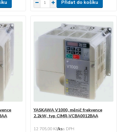
šíku
Přidat do košíku
vence
YASKAWA V1000, měnič frekvence
BAA
2.2kW, typ CIMR-VCBA0012BAA
12 705,00 Kč
/
ks