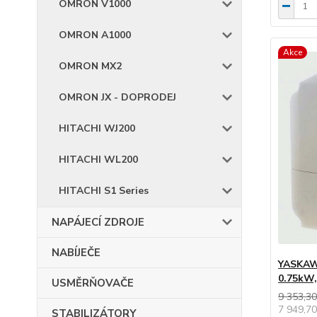
OMRON V1000
OMRON A1000
Akce
OMRON MX2
OMRON JX - DOPRODEJ
HITACHI WJ200
HITACHI WL200
HITACHI S1 Series
NAPÁJECÍ ZDROJE
NABÍJEČE
YASKAWA
0.75kW
USMĚRŇOVAČE
9 353,30
7 949,70
STABILIZÁTORY