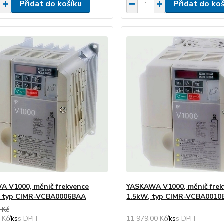
Přidat do košíku
Přidat do ko
 V1000, měnič frekvence
YASKAWA V1000, měnič frek
, typ CIMR-VCBA0006BAA
1.5kW, typ CIMR-VCBA0010
 Kč
 Kč
/
ks
11 979,00 Kč
/
ks