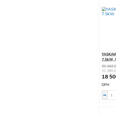
YASKAWA
7.5kW,
31 242,2
22 385,0
18 50
DPH