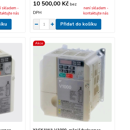
10 500,00 Kč
bez
í skladem -
není skladem -
DPH
taktujte nás
kontaktujte nás
šíku
Přidat do košíku
Akce