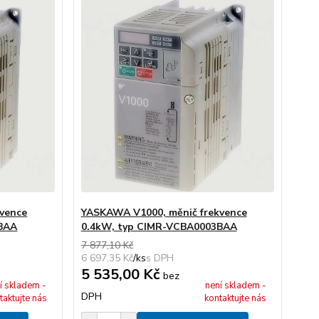
vence
YASKAWA V1000, měnič frekvence
BAA
0.4kW, typ CIMR-VCBA0003BAA
7 877,10 Kč
6 697,35 Kč
/
ks
5 535,00 Kč
bez
í skladem -
není skladem -
DPH
taktujte nás
kontaktujte nás