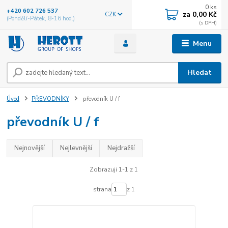
0
ks
+420 602 726 537
za
0,00 Kč
CZK
(Pondělí-Pátek, 8-16 hod.)
Menu
Hledat
Úvod
PŘEVODNÍKY
převodník U / f
převodník U / f
Nejnovější
Nejlevnější
Nejdražší
Zobrazuji 1-1 z 1
strana
z 1