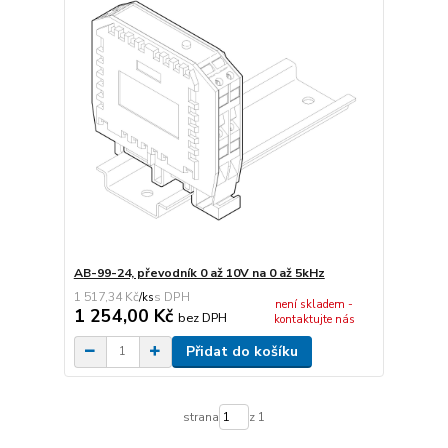
AB-99-24, převodník 0 až 10V na 0 až 5kHz
1 517,34 Kč
/
ks
není skladem -
1 254,00 Kč
bez DPH
kontaktujte nás
Přidat do košíku
strana
z 1