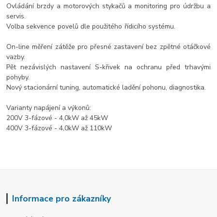
Ovládání brzdy a motorových stykačů a monitoring pro údržbu a
servis.
Volba sekvence povelů dle použitého řídicího systému.
On-line měření zátěže pro přesné zastavení bez zpětné otáčkové
vazby.
Pět nezávislých nastavení S-křivek na ochranu před trhavými
pohyby.
Nový stacionární tuning, automatické ladění pohonu, diagnostika.
Varianty napájení a výkonů:
200V 3-fázové - 4,0kW až 45kW
400V 3-fázové - 4,0kW až 110kW
Informace pro zákazníky