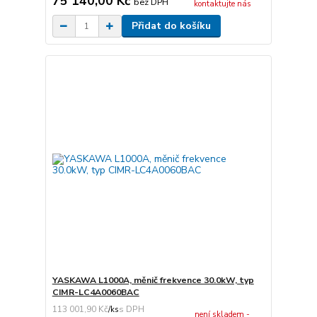
75 140,00 Kč
bez DPH
kontaktujte nás
Přidat do košíku
YASKAWA L1000A, měnič frekvence 30.0kW, typ
CIMR-LC4A0060BAC
113 001,90 Kč
/
ks
není skladem -