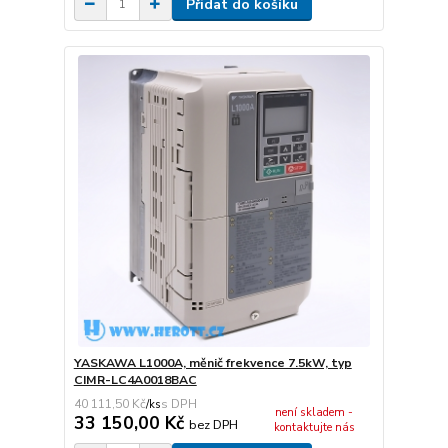
Přidat do košíku
YASKAWA L1000A, měnič frekvence 7.5kW, typ
CIMR-LC4A0018BAC
40 111,50 Kč
/
ks
není skladem -
33 150,00 Kč
bez DPH
kontaktujte nás