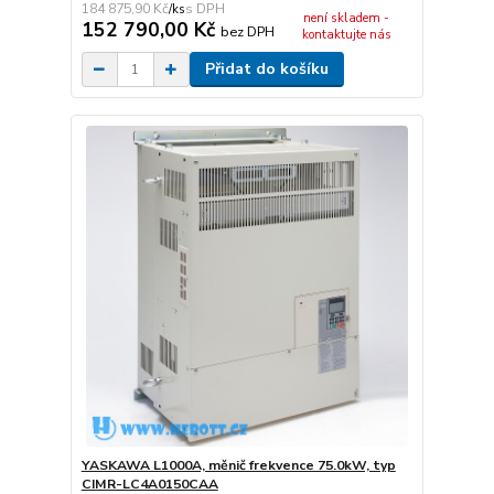
184 875,90 Kč
/
ks
není skladem -
152 790,00 Kč
bez DPH
kontaktujte nás
Přidat do košíku
YASKAWA L1000A, měnič frekvence 75.0kW, typ
CIMR-LC4A0150CAA