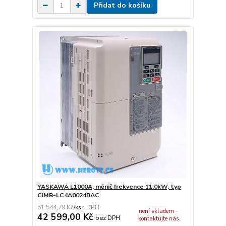
Přidat do košíku
YASKAWA L1000A, měnič frekvence 11.0kW, typ
CIMR-LC4A0024BAC
51 544,79 Kč
/
ks
není skladem -
42 599,00 Kč
bez DPH
kontaktujte nás