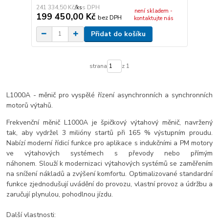
241 334,50 Kč
/
ks
není skladem -
199 450,00 Kč
bez DPH
kontaktujte nás
Přidat do košíku
strana
z 1
L1000A - měnič pro vyspělé řízení asynchronních a synchronních
motorů výtahů.
Frekvenční měnič L1000A je špičkový výtahový měnič, navržený
tak, aby vydržel 3 milióny startů při 165 % výstupním proudu.
Nabízí moderní řídicí funkce pro aplikace s indukčními a PM motory
ve výtahových systémech s převody nebo přímým
náhonem. Slouží k modernizaci výtahových systémů se zaměřením
na snížení nákladů a zvýšení komfortu. Optimalizované standardní
funkce zjednodušují uvádění do provozu, vlastní provoz a údržbu a
zaručují plynulou, pohodlnou jízdu.
Další vlastnosti: