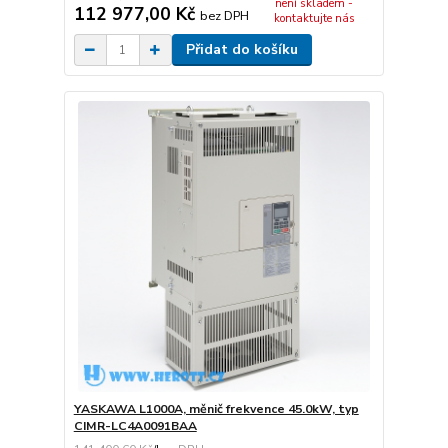
není skladem -
112 977,00 Kč
bez DPH
kontaktujte nás
Přidat do košíku
YASKAWA L1000A, měnič frekvence 45.0kW, typ
CIMR-LC4A0091BAA