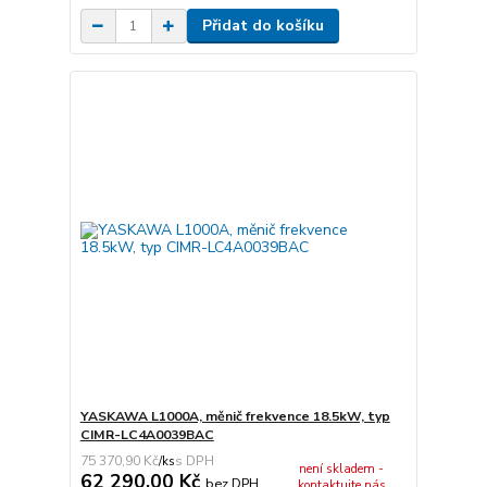
Přidat do košíku
YASKAWA L1000A, měnič frekvence 18.5kW, typ
CIMR-LC4A0039BAC
75 370,90 Kč
/
ks
není skladem -
62 290,00 Kč
bez DPH
kontaktujte nás