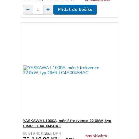
Přidat do košíku
YASKAWA L1000A, měnič frekvence 22.0kW, typ
CIMR-LC4A0045BAC
90 919,40 Kč
/
ks
není skladem -