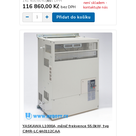
141 400,60 Kč
/
ks
není skladem -
116 860,00 Kč
bez DPH
kontaktujte nás
Přidat do košíku
YASKAWA L1000A, měnič frekvence 55.0kW, typ
CIMR-LC4A0112CAA