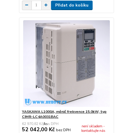
Přidat do košíku
YASKAWA L1000A, měnič frekvence 15.0kW, typ
CIMR-LC4A0031BAC
62 970,82 Kč
/
ks
není skladem -
52 042,00 Kč
bez DPH
kontaktujte nás