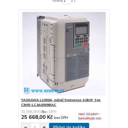
strana
z 1
YASKAWA L1000A, měnič frekvence 4.0kW, typ
CIMR-LC4A0009BAC
31 058,28 Kč
/
ks
není skladem -
25 668,00 Kč
bez DPH
kontaktujte nás
Přidat do košíku