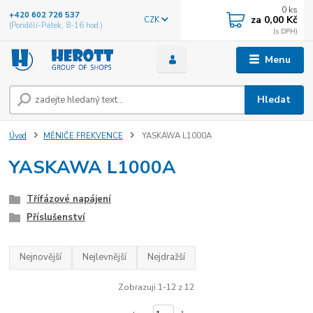
0
ks
+420 602 726 537
za
0,00 Kč
CZK
(Pondělí-Pátek, 8-16 hod.)
Menu
Hledat
Úvod
MĚNIČE FREKVENCE
YASKAWA L1000A
YASKAWA L1000A
Třífázové napájení
Příslušenství
Nejnovější
Nejlevnější
Nejdražší
Zobrazuji 1-12 z 12