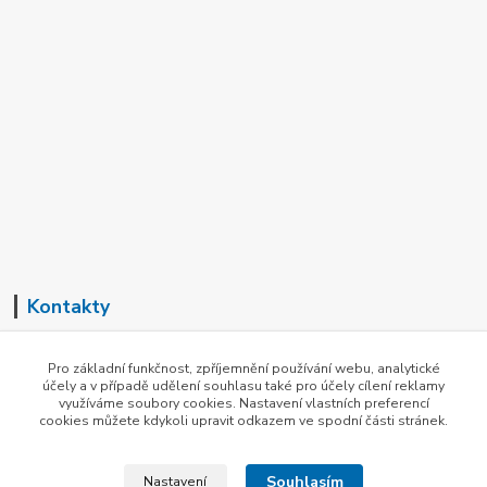
Kontakty
+420 602 726 537
Pro základní funkčnost, zpříjemnění používání webu, analytické
(Pondělí-Pátek, 8-16 hod.)
účely a v případě udělení souhlasu také pro účely cílení reklamy
využíváme soubory cookies. Nastavení vlastních preferencí
info@herott.cz
cookies můžete kdykoli upravit odkazem ve spodní části stránek.
Souhlasím
Nastavení