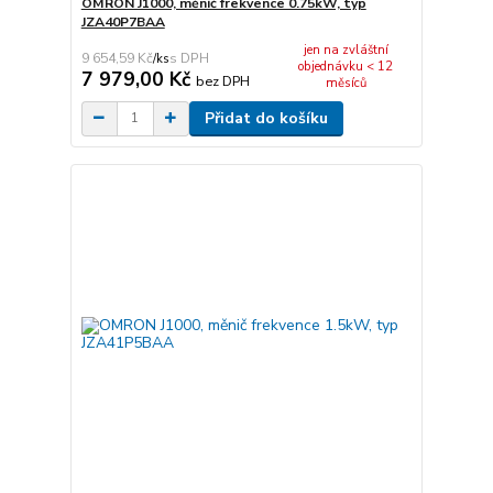
OMRON J1000, měnič frekvence 0.75kW, typ
JZA40P7BAA
jen na zvláštní
9 654,59 Kč
/
ks
objednávku < 12
7 979,00 Kč
bez DPH
měsíců
Přidat do košíku