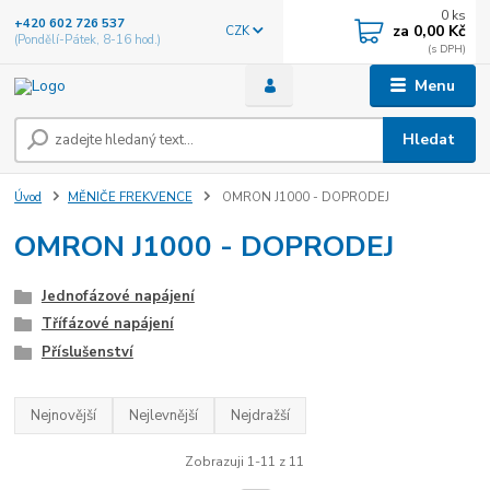
0
ks
+420 602 726 537
za
0,00 Kč
CZK
(Pondělí-Pátek, 8-16 hod.)
Menu
Hledat
Úvod
MĚNIČE FREKVENCE
OMRON J1000 - DOPRODEJ
OMRON J1000 - DOPRODEJ
Jednofázové napájení
Třífázové napájení
Příslušenství
Nejnovější
Nejlevnější
Nejdražší
Zobrazuji 1-11 z 11