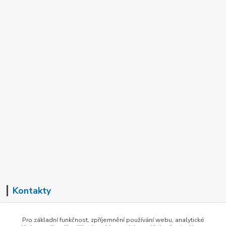
Kontakty
+420 602 726 537
Pro základní funkčnost, zpříjemnění používání webu, analytické
(Pondělí-Pátek, 8-16 hod.)