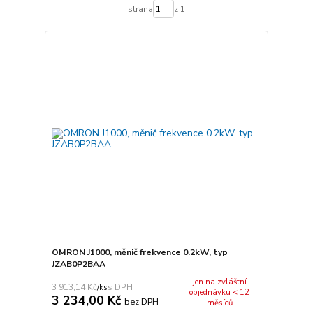
strana
z 1
OMRON J1000, měnič frekvence 0.2kW, typ
JZAB0P2BAA
jen na zvláštní
3 913,14 Kč
/
ks
objednávku < 12
3 234,00 Kč
bez DPH
měsíců