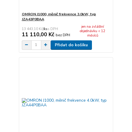
OMRON J1000, měnič frekvence 3.0kW, typ
JZA43P0BAA
jen na zvláštní
13 443,10 Kč
/
ks
objednávku < 12
11 110,00 Kč
bez DPH
měsíců
Přidat do košíku