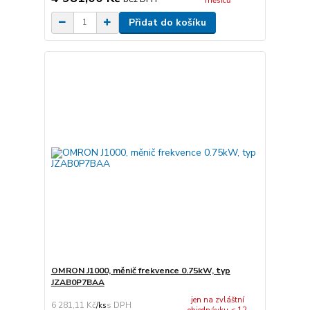
měsíců
Přidat do košíku
OMRON J1000, měnič frekvence 0.75kW, typ
JZAB0P7BAA
jen na zvláštní
6 281,11 Kč
/
ks