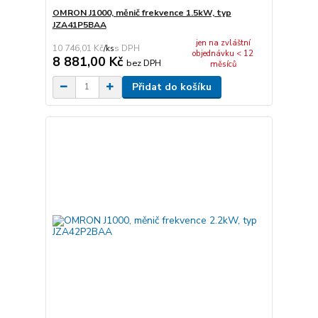
OMRON J1000, měnič frekvence 1.5kW, typ
JZA41P5BAA
jen na zvláštní
10 746,01 Kč
/
ks
objednávku < 12
8 881,00 Kč
bez DPH
měsíců
Přidat do košíku