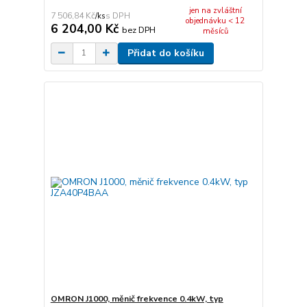
jen na zvláštní
7 506,84 Kč
/
ks
objednávku < 12
6 204,00 Kč
bez DPH
měsíců
Přidat do košíku
OMRON J1000, měnič frekvence 0.4kW, typ