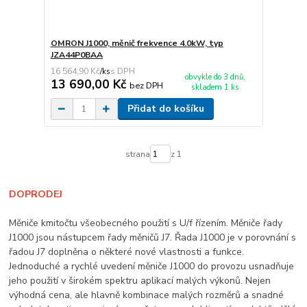
OMRON J1000, měnič frekvence 4.0kW, typ
JZA44P0BAA
16 564,90 Kč
/
ks
obvykle do 3 dnů,
13 690,00 Kč
bez DPH
skladem 1 ks
Přidat do košíku
strana
z 1
DOPRODEJ
Měniče kmitočtu všeobecného použití s U/f řízením. Měniče řady
J1000 jsou nástupcem řady měničů J7. Řada J1000 je v porovnání s
řadou J7 doplněna o některé nové vlastnosti a funkce.
Jednoduché a rychlé uvedení měniče J1000 do provozu usnadňuje
jeho použití v širokém spektru aplikací malých výkonů. Nejen
výhodná cena, ale hlavně kombinace malých rozměrů a snadné