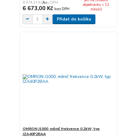
jen na zvláštní
8 074,33 Kč
/
ks
objednávku < 12
6 673,00 Kč
bez DPH
měsíců
Přidat do košíku
OMRON J1000, měnič frekvence 0.2kW, typ
JZA40P2BAA