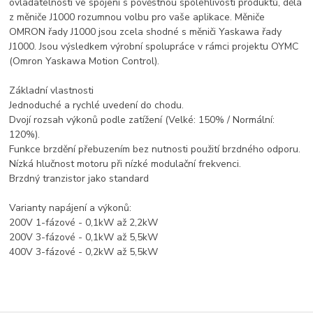
ovladatelnosti ve spojení s pověstnou spolehlivostí produktů, dělá
z měniče J1000 rozumnou volbu pro vaše aplikace. Měniče
OMRON řady J1000 jsou zcela shodné s měniči Yaskawa řady
J1000. Jsou výsledkem výrobní spolupráce v rámci projektu OYMC
(Omron Yaskawa Motion Control).
Základní vlastnosti
Jednoduché a rychlé uvedení do chodu.
Dvojí rozsah výkonů podle zatížení (Velké: 150% / Normální:
120%).
Funkce brzdění přebuzením bez nutnosti použití brzdného odporu.
Nízká hlučnost motoru při nízké modulační frekvenci.
Brzdný tranzistor jako standard
Varianty napájení a výkonů:
200V 1-fázové - 0,1kW až 2,2kW
200V 3-fázové - 0,1kW až 5,5kW
400V 3-fázové - 0,2kW až 5,5kW