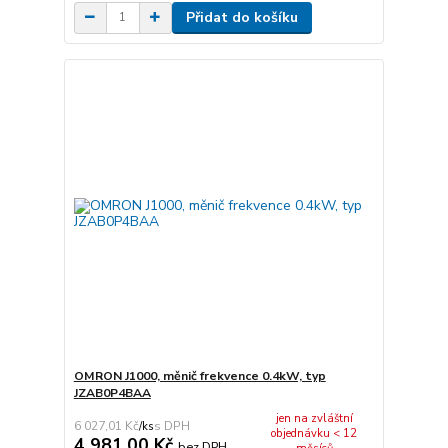
Přidat do košíku
OMRON J1000, měnič frekvence 0.4kW, typ
JZAB0P4BAA
jen na zvláštní
6 027,01 Kč
/
ks
objednávku < 12
4 981,00 Kč
bez DPH