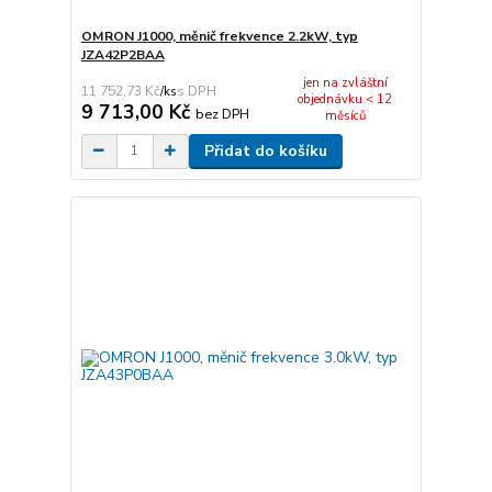
OMRON J1000, měnič frekvence 2.2kW, typ
JZA42P2BAA
jen na zvláštní
11 752,73 Kč
/
ks
objednávku < 12
9 713,00 Kč
bez DPH
měsíců
Přidat do košíku