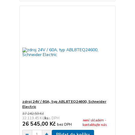
zdroj 24V / 60A, typ ABL8TEQ24600, Schneider
Electric
37 242,59 Kč
32 119,45 Kč
/
ks
není skladem -
26 545,00 Kč
bez DPH
kontaktujte nás
Přidat do košíku