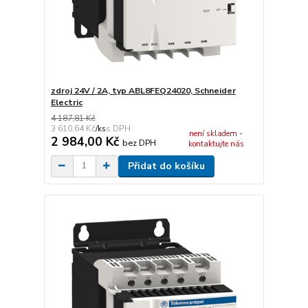
zdroj 24V / 2A, typ ABL8FEQ24020, Schneider
Electric
4 187,81 Kč
3 610,64 Kč
/
ks
není skladem -
2 984,00 Kč
bez DPH
kontaktujte nás
Přidat do košíku