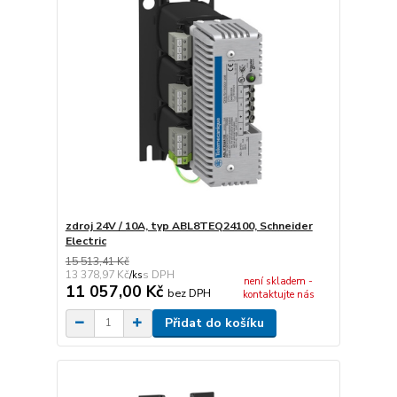
zdroj 24V / 10A, typ ABL8TEQ24100, Schneider
Electric
15 513,41 Kč
13 378,97 Kč
/
ks
není skladem -
11 057,00 Kč
bez DPH
kontaktujte nás
Přidat do košíku