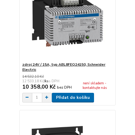
zdroj 24V / 15A, typ ABL8FEQ24150, Schneider
Electric
14 532,10 Kč
12 533,18 Kč
/
ks
není skladem -
10 358,00 Kč
bez DPH
kontaktujte nás
Přidat do košíku