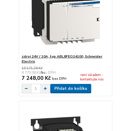
zdroj 24V / 10A, typ ABL8FEQ24100, Schneider
Electric
10 171,26 Kč
8 770,08 Kč
/
ks
není skladem -
7 248,00 Kč
bez DPH
kontaktujte nás
Přidat do košíku