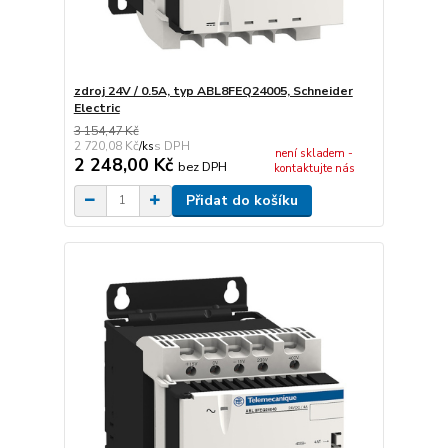
zdroj 24V / 0.5A, typ ABL8FEQ24005, Schneider
Electric
3 154,47 Kč
2 720,08 Kč
/
ks
není skladem -
2 248,00 Kč
bez DPH
kontaktujte nás
Přidat do košíku