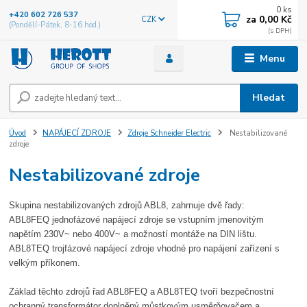
0
ks
+420 602 726 537
za
0,00 Kč
CZK
(Pondělí-Pátek, 8-16 hod.)
Menu
Hledat
Úvod
NAPÁJECÍ ZDROJE
Zdroje Schneider Electric
Nestabilizované
zdroje
Nestabilizované zdroje
Skupina nestabilizovaných zdrojů ABL8, zahrnuje dvě řady:
ABL8FEQ jednofázové napájecí zdroje se vstupním jmenovitým
napětím 230V~ nebo 400V~ a možností montáže na DIN lištu.
ABL8TEQ trojfázové napájecí zdroje vhodné pro napájení zařízení s
velkým příkonem.
Základ těchto zdrojů řad ABL8FEQ a ABL8TEQ tvoří bezpečnostní
ochranný transformátor doplněný můstkovým usměrňovačem a