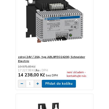
zdroj 24V / 20A, typ ABL8FEQ24200, Schneider
Electric
19 975,89 Kč
17 227,98 Kč
/
ks
není skladem -
14 238,00 Kč
bez DPH
kontaktujte nás
Přidat do košíku