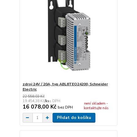
zdroj 24V / 20A, typ ABL8TEQ24200, Schneider
Electric
22 558,03 Kč
19 454,38 Kč
/
ks
není skladem -
16 078,00 Kč
bez DPH
kontaktujte nás
Přidat do košíku