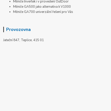
Měniče Invertek i v provedení OutDoor
Měniče GA500 jako alternativa k V1000
Měniče GA700 univerzální řešení pro Vás
Provozovna
Jateční 847, Teplice, 415 01