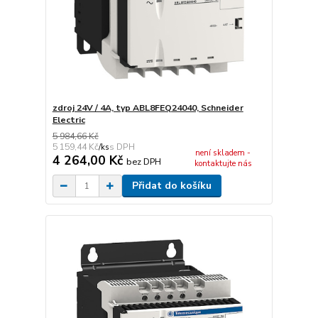
zdroj 24V / 4A, typ ABL8FEQ24040, Schneider
Electric
5 984,66 Kč
5 159,44 Kč
/
ks
není skladem -
4 264,00 Kč
bez DPH
kontaktujte nás
Přidat do košíku