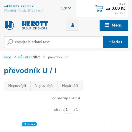
0
ks
+420 602 726 537
za
0,00 Kč
CZK
(Pondělí-Pátek, 8-16 hod.)
Menu
Hledat
Úvod
PŘEVODNÍKY
převodník U / I
převodník U / I
Nejnovější
Nejlevnější
Nejdražší
Zobrazuji 1-4 z 4
strana
z 1
Novinka