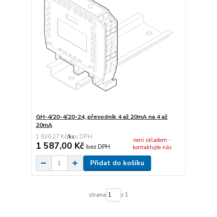
GH-4/20-4/20-24, převodník 4 až 20mA na 4 až
20mA
1 920,27 Kč
/
ks
není skladem -
1 587,00 Kč
bez DPH
kontaktujte nás
Přidat do košíku
strana
z 1