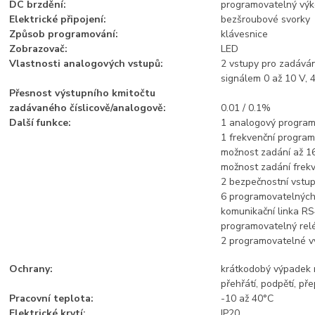
DC brzdění:
programovatelný výko
Elektrické připojení:
bezšroubové svorky
Způsob programování:
klávesnice
Zobrazovač:
LED
Vlastnosti analogových vstupů:
2 vstupy pro zadávání
signálem 0 až 10 V, 
Přesnost výstupního kmitočtu
zadávaného číslicově/analogově:
0.01 / 0.1%
Další funkce:
1 analogový program
1 frekvenční progra
možnost zadání až 16
možnost zadání frek
2 bezpečnostní vstu
6 programovatelných 
komunikační linka RS
programovatelný rel
2 programovatelné v
Ochrany:
krátkodobý výpadek na
přehřátí, podpětí, pře
Pracovní teplota:
-10 až 40°C
Elektrické krytí:
IP20