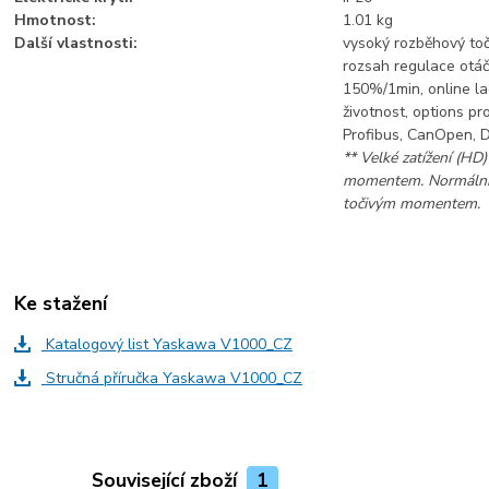
Hmotnost:
1.01 kg
Další vlastnosti:
vysoký rozběhový to
rozsah regulace otáče
150%/1min, online la
životnost, options p
Profibus, CanOpen, 
** Velké zatížení (HD
momentem. Normální 
točivým momentem.
Ke stažení
Katalogový list Yaskawa V1000_CZ
Stručná příručka Yaskawa V1000_CZ
Související zboží
1