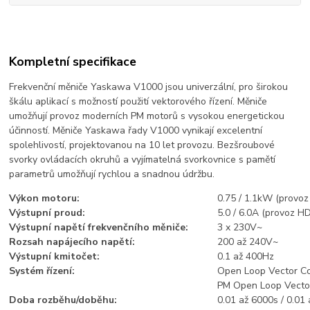
Kompletní specifikace
Frekvenční měniče Yaskawa V1000 jsou univerzální, pro širokou
škálu aplikací s možností použití vektorového řízení. Měniče
umožňují provoz moderních PM motorů s vysokou energetickou
účinností. Měniče Yaskawa řady V1000 vynikají excelentní
spolehlivostí, projektovanou na 10 let provozu. Bezšroubové
svorky ovládacích okruhů a vyjímatelná svorkovnice s pamětí
parametrů umožňují rychlou a snadnou údržbu.
Výkon motoru:
0.75 / 1.1kW (provoz
Výstupní proud:
5.0 / 6.0A (provoz HD
Výstupní napětí frekvenčního měniče:
3 x 230V~
Rozsah napájecího napětí:
200 až 240V~
Výstupní kmitočet:
0.1 až 400Hz
Systém řízení:
Open Loop Vector Con
PM Open Loop Vector
Doba rozběhu/doběhu:
0.01 až 6000s / 0.01 