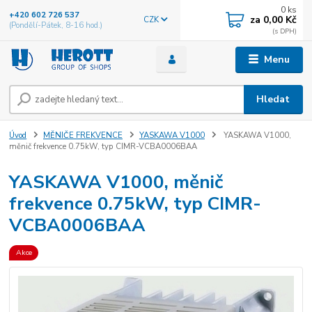
0
ks
+420 602 726 537
za
0,00 Kč
CZK
(Pondělí-Pátek, 8-16 hod.)
Menu
Hledat
Úvod
MĚNIČE FREKVENCE
YASKAWA V1000
YASKAWA V1000,
měnič frekvence 0.75kW, typ CIMR-VCBA0006BAA
YASKAWA V1000, měnič
frekvence 0.75kW, typ CIMR-
VCBA0006BAA
Akce