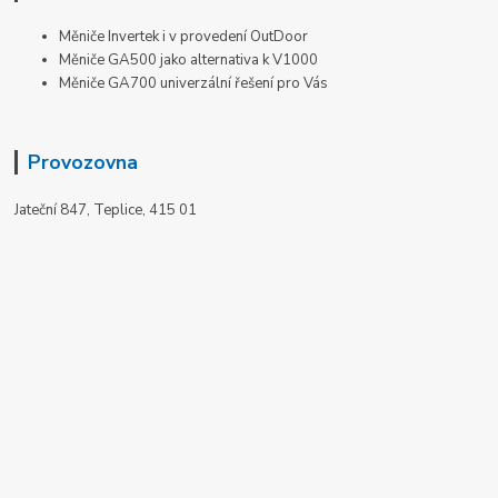
Měniče Invertek i v provedení OutDoor
Měniče GA500 jako alternativa k V1000
Měniče GA700 univerzální řešení pro Vás
Provozovna
Jateční 847, Teplice, 415 01