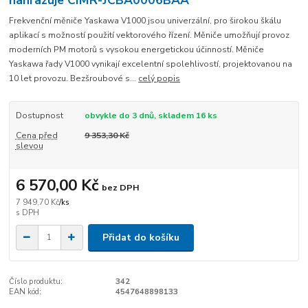
Frekvenční měniče Yaskawa V1000 jsou univerzální, pro širokou škálu
aplikací s možností použití vektorového řízení. Měniče umožňují provoz
moderních PM motorů s vysokou energetickou účinností. Měniče
Yaskawa řady V1000 vynikají excelentní spolehlivostí, projektovanou na
10 let provozu. Bezšroubové s...
celý popis
Dostupnost
obvykle do 3 dnů, skladem 16 ks
Cena před
9 353,30 Kč
slevou
6 570,00 Kč
bez DPH
7 949,70 Kč
/
ks
Přidat do košíku
Číslo produktu:
342
EAN kód:
4547648898133