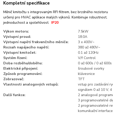
Kompletní specifikace
Měnič kmitočtu s integrovaným RFI filtrem, bez brzdného rezistoru
určený pro HVAC aplikace malých výkonů. Kombinuje robustnost,
jednoduchost a spolehlivost.
IP20
Výkon motoru:
7.5kW
Výstupní proud:
18.0A
Výstupní napětí frekvenčního měniče:
3 x 400V~
Rozsah napájecího napětí:
380 až 480V~
Výstupní kmitočet:
0.1 až 120Hz
Systém řízení:
V/f Control
Doba rozběhu/doběhu:
0 až 600s / 0 až 600s
Elektrické připojení:
šroubové svorky
Způsob programování:
klávesnice
Zobrazovač:
TFT
Vlastnosti analogových vstupů:
vstup pro zadávání ry
signálem 0 až 10 V, 4
Další funkce:
2 analogové programo
3 programovatelné dig
2 programovatelné re
komunikační interfac