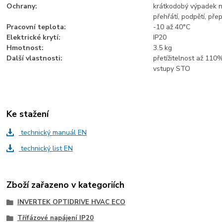
Ochrany:
krátkodobý výpadek nap
přehřátí, podpětí, přep
Pracovní teplota:
-10 až 40°C
Elektrické krytí:
IP20
Hmotnost:
3.5 kg
Další vlastnosti:
přetížitelnost až 110
vstupy STO
Ke stažení
technický manuál EN
technický list EN
Zboží zařazeno v kategoriích
INVERTEK OPTIDRIVE HVAC ECO
Třífázové napájení IP20