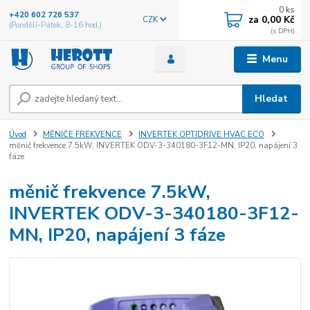
0
ks
+420 602 726 537
za
0,00 Kč
CZK
(Pondělí-Pátek, 8-16 hod.)
Menu
Hledat
Úvod
MĚNIČE FREKVENCE
INVERTEK OPTIDRIVE HVAC ECO
měnič frekvence 7.5kW, INVERTEK ODV-3-340180-3F12-MN, IP20, napájení 3
fáze
měnič frekvence 7.5kW,
INVERTEK ODV-3-340180-3F12-
MN, IP20, napájení 3 fáze