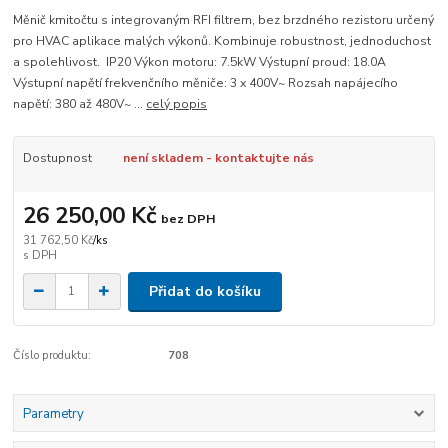
Měnič kmitočtu s integrovaným RFI filtrem, bez brzdného rezistoru určený
pro HVAC aplikace malých výkonů. Kombinuje robustnost, jednoduchost
a spolehlivost. IP20 Výkon motoru: 7.5kW Výstupní proud: 18.0A
Výstupní napětí frekvenčního měniče: 3 x 400V~ Rozsah napájecího
napětí: 380 až 480V~ ...
celý popis
Dostupnost
není skladem - kontaktujte nás
26 250,00 Kč
bez DPH
31 762,50 Kč
/
ks
Přidat do košíku
Číslo produktu:
708
Parametry