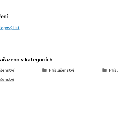
žení
ogový list
zařazeno v kategoriích
ušenství
Příslušenství
Přís
ušenství