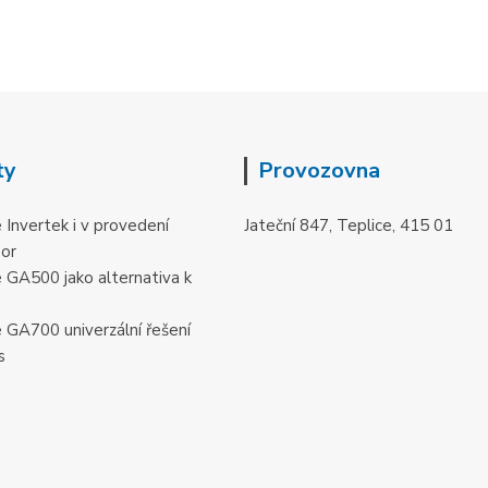
ty
Provozovna
 Invertek i v provedení
Jateční 847, Teplice, 415 01
oor
 GA500 jako alternativa k
 GA700 univerzální řešení
s