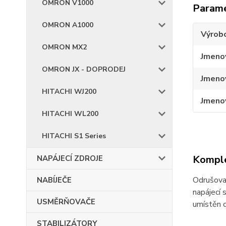
OMRON V1000
Param
OMRON A1000
Výrob
OMRON MX2
Jmenov
OMRON JX - DOPRODEJ
Jmenov
HITACHI WJ200
Jmenov
HITACHI WL200
HITACHI S1 Series
Komple
NAPÁJECÍ ZDROJE
Odrušovac
NABÍJEČE
napájecí 
USMĚRŇOVAČE
umístěn c
STABILIZÁTORY