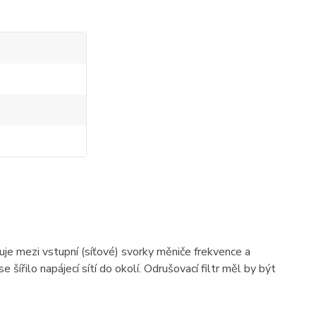
ojuje mezi vstupní (síťové) svorky měniče frekvence a
 šířilo napájecí sítí do okolí. Odrušovací filtr měl by být