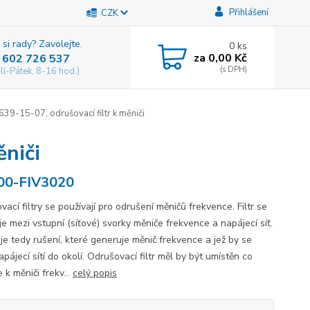
Přihlášení
CZK
 si rady? Zavolejte.
0
ks
za
0,00 Kč
 602 726 537
lí-Pátek, 8-16 hod.)
39-15-07, odrušovací filtr k měniči
ěniči
00-FIV3020
ací filtry se používají pro odrušení měničů frekvence. Filtr se
je mezi vstupní (síťové) svorky měniče frekvence a napájecí síť.
e tedy rušení, které generuje měnič frekvence a jež by se
napájecí sítí do okolí. Odrušovací filtr měl by být umístěn co
e k měniči frekv...
celý popis