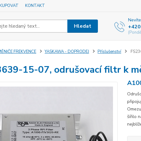
AKUPOVAT
KONTAKT
Nevíte
Hledat
+420
(Pondě
MĚNIČE FREKVENCE
YASKAWA - DOPRODEJ
Příslušenství
FS236
639-15-07, odrušovací filtr k m
A10
Odrušov
připoju
Omezuj
šířilo 
nejblíž