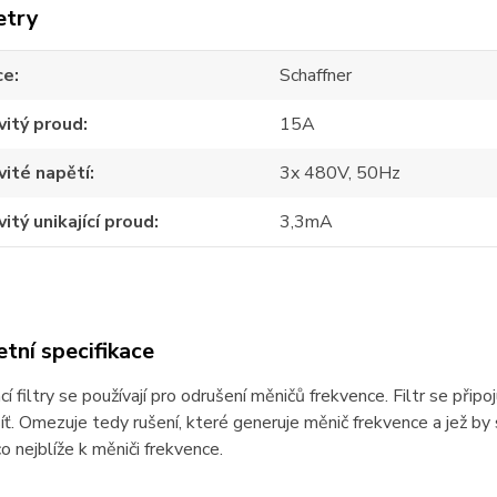
etry
ce
Schaffner
itý proud
15A
ité napětí
3x 480V, 50Hz
itý unikající proud
3,3mA
tní specifikace
í filtry se používají pro odrušení měničů frekvence. Filtr se přip
síť. Omezuje tedy rušení, které generuje měnič frekvence a jež by se
o nejblíže k měniči frekvence.