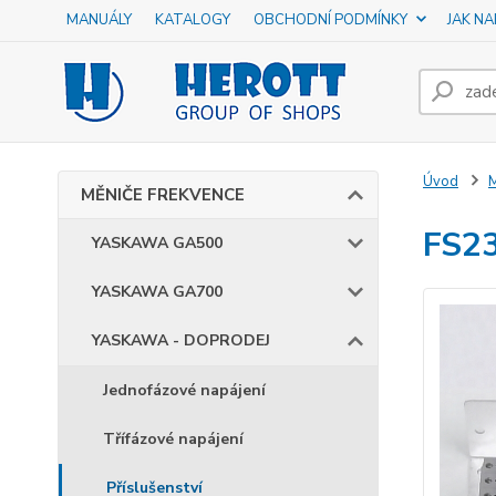
MANUÁLY
KATALOGY
OBCHODNÍ PODMÍNKY
JAK N
Úvod
MĚNIČE FREKVENCE
FS23
YASKAWA GA500
YASKAWA GA700
YASKAWA - DOPRODEJ
Jednofázové napájení
Třífázové napájení
Příslušenství